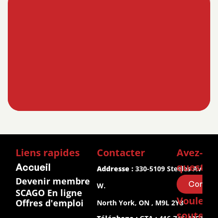
Liens rapides
Contacter
Avez-vou
questio
Accueil
Addresse :
 330-5109 Steeles Ave 
Devenir membre
Contac
W.
SCAGO En ligne
Voulez-v
Offres d'emploi
North York, ON , M9L 2Y8
soutenir