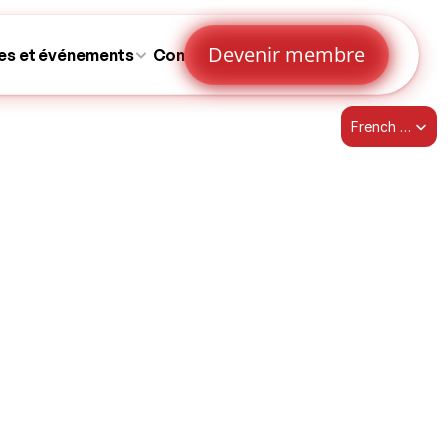
Devenir membre
es et événements
Contactez-nous
Select Language
French (Canada)