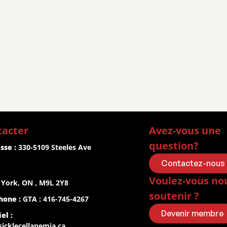
tacter
Avez-vous une 
question?
sse :
 330-5109 Steeles Ave 
Contactez-nous
Voulez-vous nou
 York, ON , M9L 2Y8
soutenir ?
hone :
 GTA : 416-745-4267
Devenir membre
el :
icklecellanemia.ca