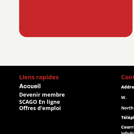
Liens rapides
Con
Accueil
Addre
Devenir membre
W.
SCAGO En ligne
Offres d'emploi
North
Télép
Courri
info@s