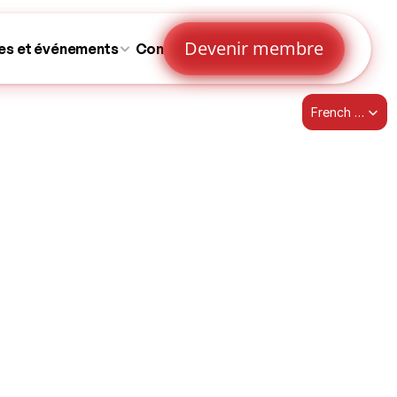
Devenir membre
es et événements
Contactez-nous
Select Language
French (Canada)