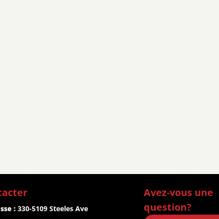
tacter
Avez-vous une 
question?
sse :
 330-5109 Steeles Ave 