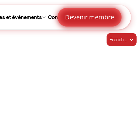
Devenir membre
es et événements
Contactez-nous
Select Language
French (Canada)