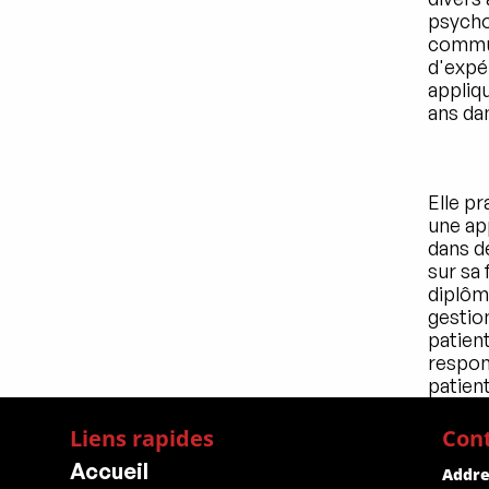
psycho
commun
d'expé
appliq
ans dan
Elle p
une app
dans d
sur sa 
diplôme
gestion
patien
respon
patient
Liens rapides
Con
Accueil
Addre