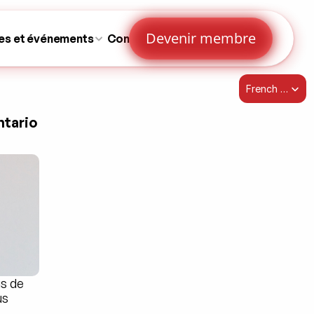
Devenir membre
es et événements
Contactez-nous
Select Language
French (Canada)
ntario
s de 
s 