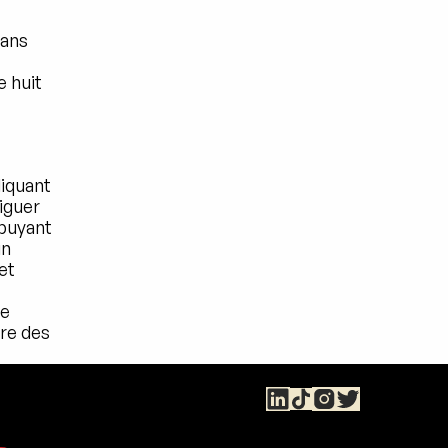
ans 
 huit 
iquant 
iguer 
puyant 
n 
t 
e 
e des 