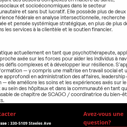
sociaux et socioéconomiques dans le secteur 
autaire et sans but lucratif. Elle possède plus de deux 
rience fédérale en analyse intersectionnelle, recherche 
uée et pensée systémique stratégique, en plus de plus de
s les services à la clientèle et le soutien financier.
ratique actuellement en tant que psychothérapeute, appl
roche axée sur les forces pour aider les individus à nav
es défis complexes et à développer leur résilience. S'ap
formation — y compris une maîtrise en travail social et u
 approfondi en administration des affaires, leadership e
 — elle améliore les soins et les expériences axés sur le 
t au sein des hôpitaux et dans la communauté en tant qu
sable de chapitre de SCAGO / coordinatrice du bien-êtr
s.
tacter
Avez-vous une 
question?
sse :
 330-5109 Steeles Ave 