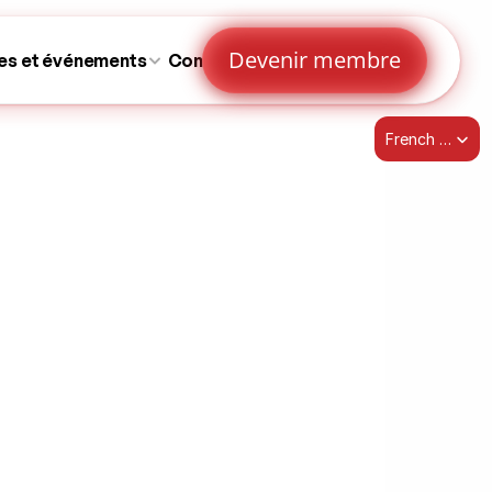
Devenir membre
es et événements
Contactez-nous
Select Language
French (Canada)